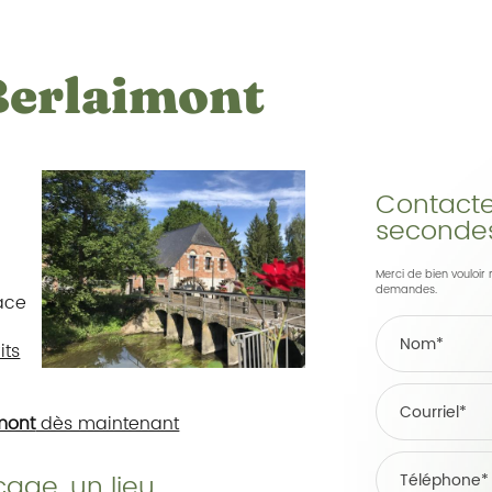
Berlaimont
Contacte
seconde
Merci de bien vouloir 
demandes.
ace
its
mont
dès maintenant
age, un lieu