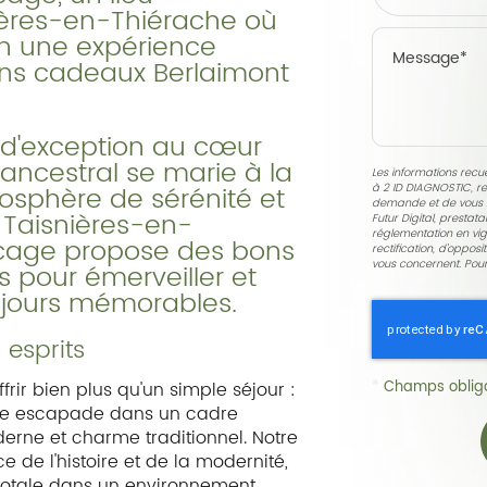
ières-en-Thiérache où
en une expérience
ons cadeaux Berlaimont
 d'exception au cœur
ancestral se marie à la
Les informations recuei
osphère de sérénité et
à
2 ID DIAGNOSTIC
, r
demande et de vous r
0 Taisnières-en-
Futur Digital, presta
réglementation en vig
ocage propose des bons
rectification, d'oppos
vous concernent. Pour
 pour émerveiller et
séjours mémorables.
 esprits
*
offrir bien plus qu'un simple séjour :
Champs obliga
ne escapade dans un cadre
derne et charme traditionnel. Notre
 de l'histoire et de la modernité,
 totale dans un environnement