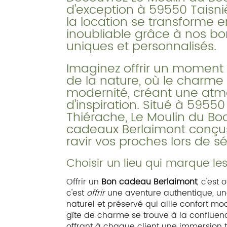
d'exception à 59550 Taisn
la location se transforme 
inoubliable grâce à nos b
uniques et personnalisés.
Imaginez offrir un moment
de la nature, où le charme 
modernité, créant une atm
d'inspiration. Situé à 5955
Thiérache, Le Moulin du B
cadeaux Berlaimont conçus
ravir vos proches lors de 
Choisir un lieu qui marque les
Offrir un
Bon cadeau Berlaimont
, c'est 
c'est
offrir
une aventure authentique, u
naturel et préservé qui allie confort mo
gîte de charme se trouve à la confluence
offrant à chaque client une immersion