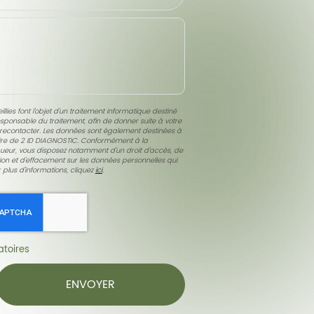
llies font l’objet d’un traitement informatique destiné
esponsable du traitement, afin de donner suite à votre
econtacter. Les données sont également destinées à
taire de 2 ID DIAGNOSTIC. Conformément à la
ueur, vous disposez notamment d'un droit d'accès, de
ition et d'effacement sur les données personnelles qui
 plus d’informations, cliquez
ici
.
toires