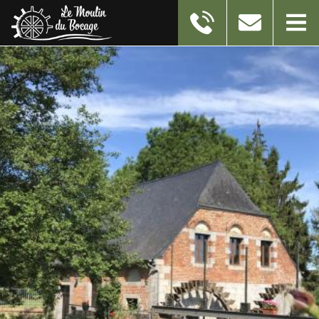
11 RUE DU MOULIN
59550
TAISNIERES-EN-THIERACHE