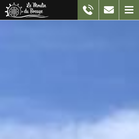
11 RUE DU MOULIN
59550
TAISNIERES-EN-THIERACHE