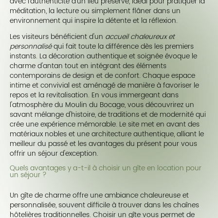
avec l'authenticité d'un lieu préservé, idéal pour pratiquer la
méditation, la lecture ou simplement flâner dans un
environnement qui inspire la détente et la réflexion.
Les visiteurs bénéficient d'un
accueil chaleureux et
personnalisé
qui fait toute la différence dès les premiers
instants. La décoration authentique et soignée évoque le
charme d'antan tout en intégrant des éléments
contemporains de design et de confort. Chaque espace
intime et convivial est aménagé de manière à favoriser le
repos et la revitalisation. En vous immergeant dans
l'atmosphère du Moulin du Bocage, vous découvrirez un
savant mélange d'histoire, de traditions et de modernité qui
crée une expérience mémorable. Le site met en avant des
matériaux nobles et une architecture authentique, alliant le
meilleur du passé et les avantages du présent pour vous
offrir un séjour d'exception.
Quels avantages y a-t-il à choisir un gîte en location pour
un séjour ?
Un gîte de charme offre une ambiance chaleureuse et
personnalisée, souvent difficile à trouver dans les chaînes
hôtelières traditionnelles. Choisir un gîte vous permet de