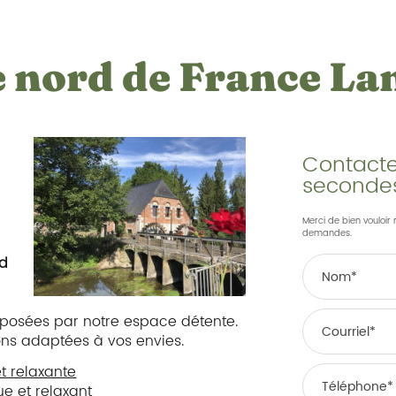
re nord de France La
Contacte
seconde
Merci de bien vouloir 
demandes.
rd
roposées par notre espace détente.
ns adaptées à vos envies.
t relaxante
e et relaxant