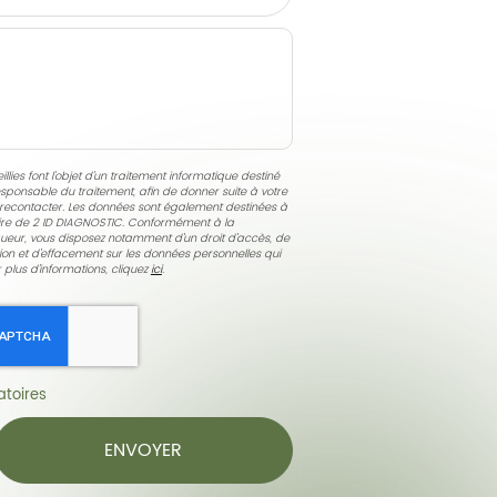
llies font l’objet d’un traitement informatique destiné
esponsable du traitement, afin de donner suite à votre
econtacter. Les données sont également destinées à
taire de 2 ID DIAGNOSTIC. Conformément à la
ueur, vous disposez notamment d'un droit d'accès, de
ition et d'effacement sur les données personnelles qui
 plus d’informations, cliquez
ici
.
toires