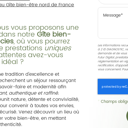
au Gîte bien-être nord de France
ous vous proposons une
 dans notre
Gîte bien-
cies
, où vous pourrez
de prestations
uniques
Les informations recuei
à
2 ID DIAGNOSTIC
, r
 attentes avez-vous
demande et de vous r
Futur Digital, presta
 idéal ?
réglementation en vig
rectification, d'oppos
vous concernent. Pour
e tradition d'excellence et
recherchent un séjour ressourçant
savoir-faire et modernité afin
ant, authentique et raffiné
.
nit nature, détente et convivialité,
*
Champs obliga
pour convenir à toutes vos envies,
curisé. Venez découvrir un lieu où
r votre bien-être, en mettant
thenticité.