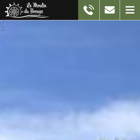
11 RUE DU MOULIN
59550
TAISNIERES-EN-THIERACHE