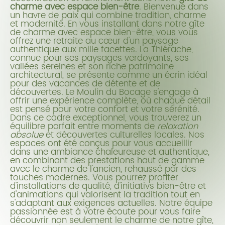
charme avec espace bien-être
. Bienvenue dans
un havre de paix qui combine tradition, charme
et modernité. En vous installant dans notre gîte
de charme avec espace bien-être, vous vous
offrez une retraite au cœur d'un paysage
authentique aux mille facettes. La Thiérache,
connue pour ses paysages verdoyants, ses
vallées sereines et son riche patrimoine
architectural, se présente comme un écrin idéal
pour des vacances de détente et de
découvertes. Le Moulin du Bocage s'engage à
offrir une expérience complète, où chaque détail
est pensé pour votre confort et votre sérénité.
Dans ce cadre exceptionnel, vous trouverez un
équilibre parfait entre moments de
relaxation
absolue
et découvertes culturelles locales. Nos
espaces ont été conçus pour vous accueillir
dans une ambiance chaleureuse et authentique,
en combinant des prestations haut de gamme
avec le charme de l'ancien, rehaussé par des
touches modernes. Vous pourrez profiter
d'installations de qualité, d'initiativs bien-être et
d'animations qui valorisent la tradition tout en
s'adaptant aux exigences actuelles. Notre équipe
passionnée est à votre écoute pour vous faire
découvrir non seulement le charme de notre gîte,