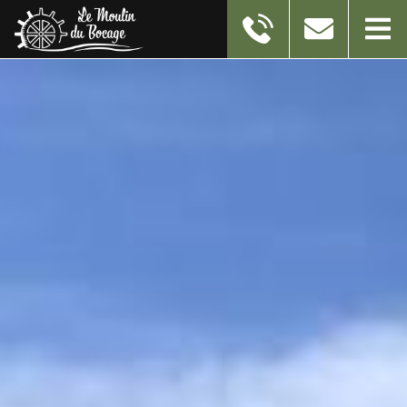
11 RUE DU MOULIN
59550
TAISNIERES-EN-THIERACHE