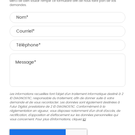
Merci de bien vouloir remplir ce formulaire afin de nous faire part de vos
demandes.
Les informations recueillies font l’objet d’un traitement informatique destiné à
2
ID DIAGNOSTIC
, responsable du traitement, afin de donner suite à votre
demande et de vous recontacter. Les données sont également destinées à
Futur Digital, prestataire de 2 ID DIAGNOSTIC. Conformément à la
réglementation en vigueur, vous disposez notamment d'un droit d'accès, de
rectification, d'opposition et d'effacement sur les données personnelles qui
vous concernent. Pour plus d’informations, cliquez
ici
.