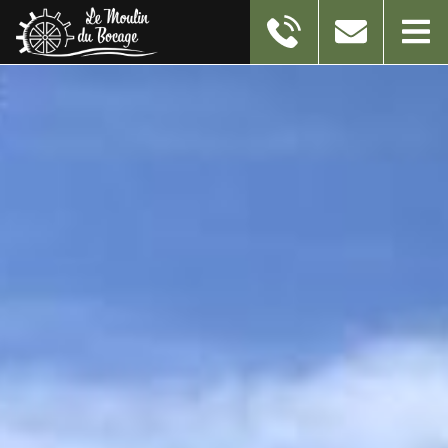
11 RUE DU MOULIN
59550
TAISNIERES-EN-THIERACHE