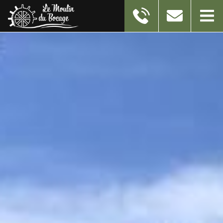
11 RUE DU MOULIN
59550
TAISNIERES-EN-THIERACHE