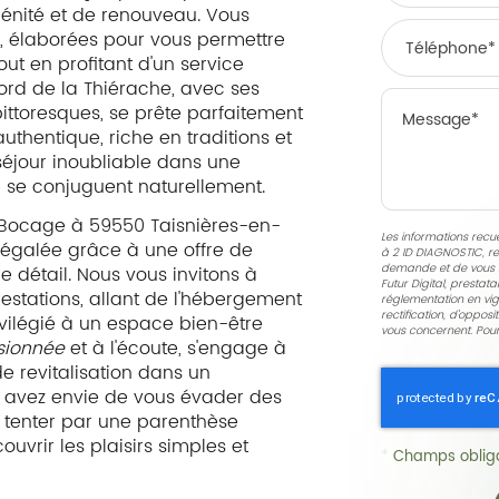
énité et de renouveau. Vous
e, élaborées pour vous permettre
out en profitant d'un service
nord de la Thiérache, avec ses
ttoresques, se prête parfaitement
uthentique, riche en traditions et
 séjour inoubliable dans une
e se conjuguent naturellement.
du Bocage à 59550 Taisnières-en-
Les informations recuei
négalée grâce à une offre de
à
2 ID DIAGNOSTIC
, r
demande et de vous r
 détail. Nous vous invitons à
Futur Digital, presta
restations, allant de l'hébergement
réglementation en vig
rectification, d'oppos
vilégié à un espace bien-être
vous concernent. Pour
sionnée
et à l'écoute, s'engage à
e revitalisation dans un
s avez envie de vous évader des
s tenter par une parenthèse
vrir les plaisirs simples et
*
Champs obliga
.