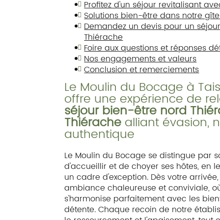
Profitez d'un séjour revitalisant a
Solutions bien-être dans notre gî
Demandez un devis pour un séjour
Thiérache
Foire aux questions et réponses dét
Nos engagements et valeurs
Conclusion et remerciements
Le Moulin du Bocage à Tai
offre une expérience de re
séjour bien-être nord Thié
Thiérache
alliant évasion, 
authentique
Le Moulin du Bocage se distingue par so
d'accueillir et de choyer ses hôtes, en l
un cadre d'exception. Dès votre arrivé
ambiance chaleureuse et conviviale, o
s'harmonise parfaitement avec les bien
détente. Chaque recoin de notre établi