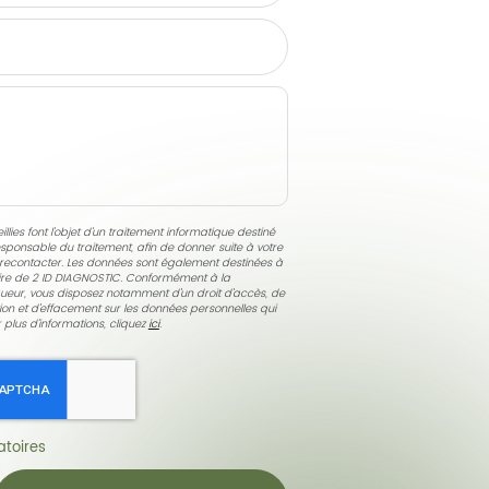
llies font l’objet d’un traitement informatique destiné
esponsable du traitement, afin de donner suite à votre
econtacter. Les données sont également destinées à
taire de 2 ID DIAGNOSTIC. Conformément à la
ueur, vous disposez notamment d'un droit d'accès, de
ition et d'effacement sur les données personnelles qui
 plus d’informations, cliquez
ici
.
toires