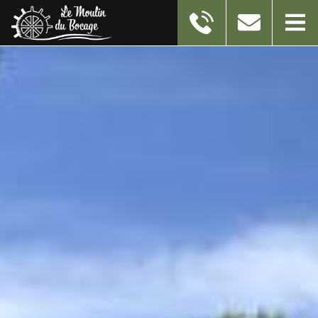
11 RUE DU MOULIN
59550
TAISNIERES-EN-THIERACHE