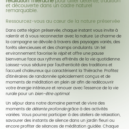
relaxation Thiérache
pour allier détente, tradition
et découverte dans un cadre naturel
remarquable.
Ressourcez-vous au cœur de la nature préservée
Dans cette région préservée, chaque instant vous invite à
ralentir et à vous reconnecter avec la nature. Le charme de
la campagne se dévoile à travers des paysages variés, des
forêts silencieuses et des champs ondulants. Un tel
environnement favorise le
répit
et offre une pause
bienvenue face aux rythmes effrénés de la vie quotidienne.
Laissez-vous séduire par l'authenticité des traditions et
l'accueil chaleureux qui caractérisent la Thiérache. Profitez
d'itinéraires de randonnée spécialement conçus et de
moments de méditation en plein air afin de redécouvrir
votre énergie intérieure et renouer avec l'essence de la vie
rurale pour un
bien-être optimal
.
Un séjour dans notre domaine permet de vivre des
moments de
détente profonde
grâce à des activités
variées. Vous pourrez participer à des ateliers de relaxation,
savourer des instants de silence dans un jardin fleuri ou
encore profiter de séances de méditation guidée. Chaque