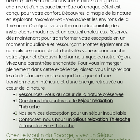
détente, bien-être et découverte. Profitez d'un gîte de
charme et d'un espace bien-être où chaque détail est
conçu pour votre confort. Découvrez la magie de la nature
en explorant
Taisnières-en-Thiérache
et les environs de la
Thiérache. Ce séjour vous offre un cadre paisible, des
installations modernes et un accueil chaleureux. Réservez
dès maintenant pour transformer votre escapade en un
moment inoubliable et ressourçant. Profitez également de
conseils personnalisés et d'activités variées pour enrichir
votre séjour et découvrir le charme unique de notre région.
Vivez une parenthèse enchantée. Pour vous immerger
pleinement dans cette expérience, laissez-vous inspirer par
les récits d'anciens visiteurs qui témoignent d'une
transformation intérieure et d'une énergie retrouvée au
cœur de la nature.
Ressourcez-vous au cœur de la nature préservée
Questions fréquentes sur le
Séjour relaxation
Thiérache
Nos services d'exception pour un séjour inoubliable
Contactez-nous pour un
Séjour relaxation Thiérache
à Taisnières-en-Thiérache
Chez Le Moulin du Bocage, vivez un
Séjour