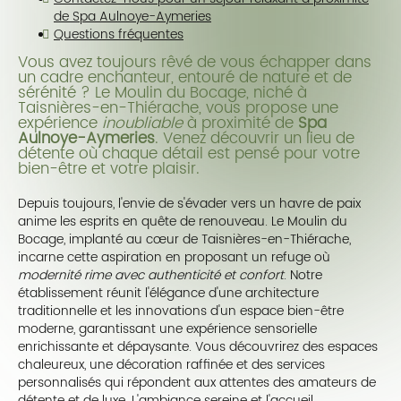
de Spa Aulnoye-Aymeries
Questions fréquentes
Vous avez toujours rêvé de vous échapper dans
un cadre enchanteur, entouré de nature et de
sérénité ? Le Moulin du Bocage, niché à
Taisnières-en-Thiérache, vous propose une
expérience
inoubliable
à proximité de
Spa
Aulnoye-Aymeries
. Venez découvrir un lieu de
détente où chaque détail est pensé pour votre
bien-être et votre plaisir.
Depuis toujours, l'envie de s'évader vers un havre de paix
anime les esprits en quête de renouveau. Le Moulin du
Bocage, implanté au cœur de Taisnières-en-Thiérache,
incarne cette aspiration en proposant un refuge où
modernité rime avec authenticité et confort
. Notre
établissement réunit l'élégance d'une architecture
traditionnelle et les innovations d'un espace bien-être
moderne, garantissant une expérience sensorielle
enrichissante et dépaysante. Vous découvrirez des espaces
chaleureux, une décoration raffinée et des services
personnalisés qui répondent aux attentes des amateurs de
détente et de luxe. L'ambiance sereine et l'accueil