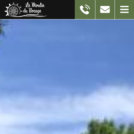
11 RUE DU MOULIN
59550
TAISNIERES-EN-THIERACHE