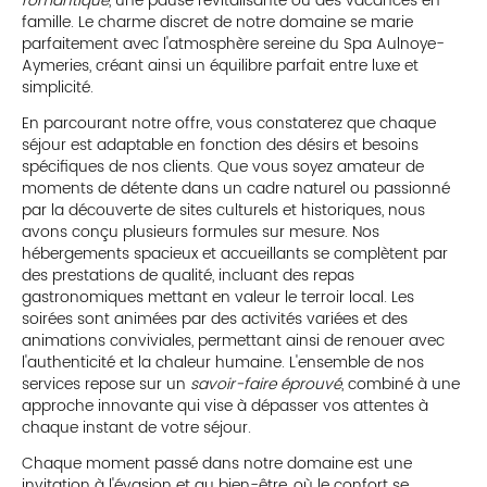
romantique
, une pause revitalisante ou des vacances en
famille. Le charme discret de notre domaine se marie
parfaitement avec l'atmosphère sereine du Spa Aulnoye-
Aymeries, créant ainsi un équilibre parfait entre luxe et
simplicité.
En parcourant notre offre, vous constaterez que chaque
séjour est adaptable en fonction des désirs et besoins
spécifiques de nos clients. Que vous soyez amateur de
moments de détente dans un cadre naturel ou passionné
par la découverte de sites culturels et historiques, nous
avons conçu plusieurs formules sur mesure. Nos
hébergements spacieux et accueillants se complètent par
des prestations de qualité, incluant des repas
gastronomiques mettant en valeur le terroir local. Les
soirées sont animées par des activités variées et des
animations conviviales, permettant ainsi de renouer avec
l'authenticité et la chaleur humaine. L'ensemble de nos
services repose sur un
savoir-faire éprouvé
, combiné à une
approche innovante qui vise à dépasser vos attentes à
chaque instant de votre séjour.
Chaque moment passé dans notre domaine est une
invitation à l'évasion et au bien-être, où le confort se