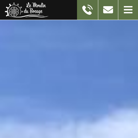
11 RUE DU MOULIN
59550
TAISNIERES-EN-THIERACHE