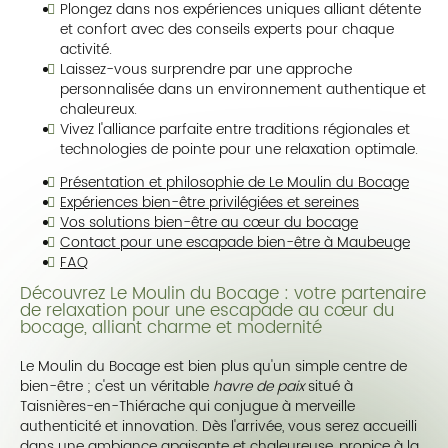
Plongez dans nos expériences uniques alliant détente
et confort avec des conseils experts pour chaque
activité.
Laissez-vous surprendre par une approche
personnalisée dans un environnement authentique et
chaleureux.
Vivez l'alliance parfaite entre traditions régionales et
technologies de pointe pour une relaxation optimale.
Présentation et philosophie de Le Moulin du Bocage
Expériences bien-être privilégiées et sereines
Vos solutions bien-être au cœur du bocage
Contact pour une escapade bien-être à Maubeuge
FAQ
Découvrez Le Moulin du Bocage : votre partenaire
de relaxation pour une escapade au cœur du
bocage, alliant charme et modernité
Le Moulin du Bocage est bien plus qu'un simple centre de
bien-être ; c'est un véritable
havre de paix
situé à
Taisnières-en-Thiérache qui conjugue à merveille
authenticité et innovation. Dès l'arrivée, vous serez accueilli
dans une ambiance apaisante et chaleureuse, propice à la