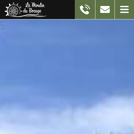
11 RUE DU MOULIN
59550
TAISNIERES-EN-THIERACHE