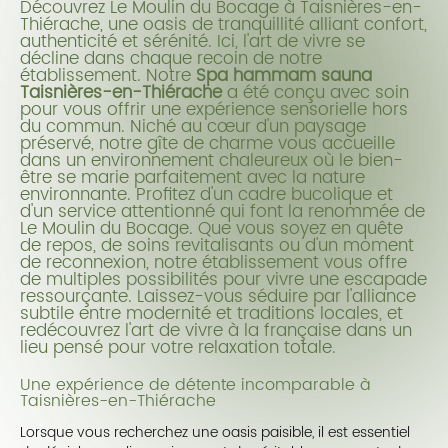
Découvrez Le Moulin du Bocage à Taisnières-en-
Thiérache, une oasis de tranquillité alliant confort,
authenticité et sérénité. Ici, l'art de vivre se
décline dans chaque recoin de notre
établissement. Notre
Spa hammam sauna
Taisnières-en-Thiérache
a été conçu avec soin
pour vous offrir une expérience sensorielle hors
du commun. Niché au cœur d'un paysage
préservé, notre gîte de charme vous accueille
dans un environnement chaleureux où le bien-
être se marie parfaitement avec la nature
environnante. Profitez d'un cadre bucolique et
d'un service attentionné qui font la renommée de
Le Moulin du Bocage. Que vous soyez en quête
de repos, de soins revitalisants ou d'un moment
de reconnexion, notre établissement vous offre
de multiples possibilités pour vivre une escapade
ressourçante. Laissez-vous séduire par l'alliance
subtile entre modernité et traditions locales, et
redécouvrez l'art de vivre à la française dans un
lieu pensé pour votre relaxation totale.
Une expérience de détente incomparable à
Taisnières-en-Thiérache
Lorsque vous recherchez une oasis paisible, il est essentiel