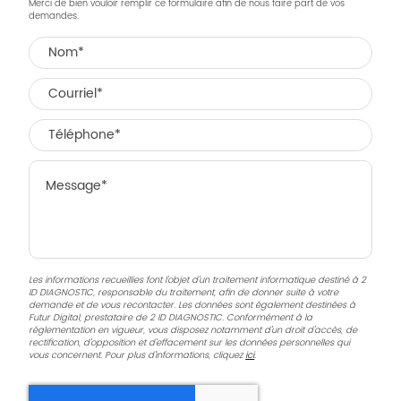
Merci de bien vouloir remplir ce formulaire afin de nous faire part de vos
demandes.
Les informations recueillies font l’objet d’un traitement informatique destiné à
2
ID DIAGNOSTIC
, responsable du traitement, afin de donner suite à votre
demande et de vous recontacter. Les données sont également destinées à
Futur Digital, prestataire de 2 ID DIAGNOSTIC. Conformément à la
réglementation en vigueur, vous disposez notamment d'un droit d'accès, de
rectification, d'opposition et d'effacement sur les données personnelles qui
vous concernent. Pour plus d’informations, cliquez
ici
.